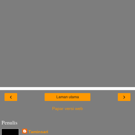
‹
›
Laman utama
Papar versi web
Penulis
Taminsari