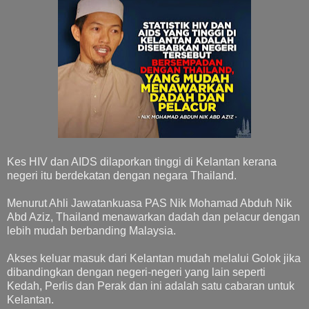
Kes HIV dan AIDS dilaporkan tinggi di Kelantan kerana
negeri itu berdekatan dengan negara Thailand.
Menurut Ahli Jawatankuasa PAS Nik Mohamad Abduh Nik
Abd Aziz, Thailand menawarkan dadah dan pelacur dengan
lebih mudah berbanding Malaysia.
Akses keluar masuk dari Kelantan mudah melalui Golok jika
dibandingkan dengan negeri-negeri yang lain seperti
Kedah, Perlis dan Perak dan ini adalah satu cabaran untuk
Kelantan.