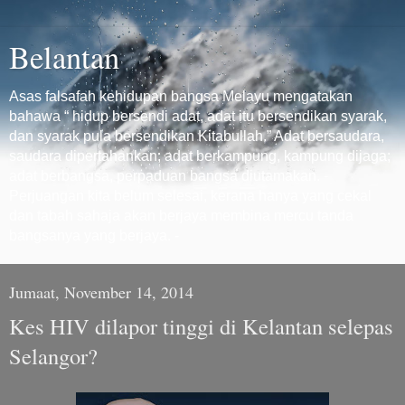
Belantan
Asas falsafah kehidupan bangsa Melayu mengatakan
bahawa “ hidup bersendi adat, adat itu bersendikan syarak,
dan syarak pula bersendikan Kitabullah.” Adat bersaudara,
saudara dipertahankan; adat berkampung, kampung dijaga;
adat berbangsa, perpaduan bangsa diutamakan. -
Perjuangan kita belum selesai, kerana hanya yang cekal
dan tabah sahaja akan berjaya membina mercu tanda
bangsanya yang berjaya. -
Jumaat, November 14, 2014
Kes HIV dilapor tinggi di Kelantan selepas
Selangor?